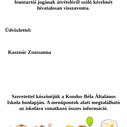
fenntartói jogának átvételéről szóló kérelmét
hivatalosan visszavonta.
Üdvözlettel:
Kasznár Zsuzsanna
Szeretettel köszöntjük a Kondor Béla Általános
Iskola honlapján. A menüpontok alatt megtalálható
az iskolára vonatkozó összes információ.