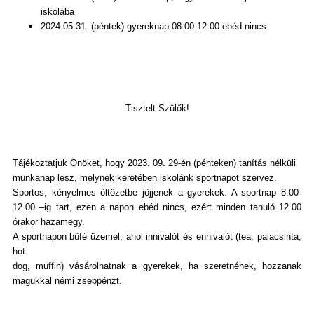
iskolába
2024.05.31. (péntek) gyereknap 08:00-12:00 ebéd nincs
Tisztelt Szülők!
Tájékoztatjuk Önöket, hogy 2023. 09. 29-én (pénteken) tanítás nélküli
munkanap lesz, melynek keretében iskolánk sportnapot szervez.
Sportos, kényelmes öltözetbe jöjjenek a gyerekek. A sportnap 8.00-
12.00 –ig tart, ezen a napon ebéd nincs, ezért minden tanuló 12.00
órakor hazamegy.
A sportnapon büfé üzemel, ahol innivalót és ennivalót (tea, palacsinta,
hot-
dog, muffin) vásárolhatnak a gyerekek, ha szeretnének, hozzanak
magukkal némi zsebpénzt.