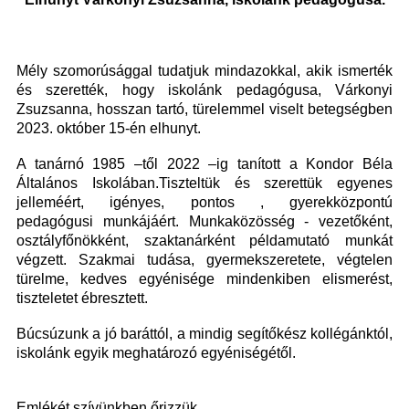
Mély szomorúsággal tudatjuk mindazokkal, akik ismerték
és szerették, hogy iskolánk pedagógusa,
Várkonyi
Zsuzsanna, hosszan tartó, türelemmel viselt betegségben
2023. október 15-én elhunyt.
A tanárnó 1985 –től 2022 –ig tanított a Kondor Béla
Általános Iskolában.
Tiszteltük és szerettük egyenes
jelleméért, igényes, pontos , gyerekközpontú
pedagógusi
munkájáért. Munkaközösség - vezetőként,
osztályfőnökként, szaktanárként példamutató
munkát
végzett. Szakmai tudása, gyermekszeretete, végtelen
türelme, kedves egyénisége
mindenkiben elismerést,
tiszteletet ébresztett.
Búcsúzunk a jó baráttól, a mindig segítőkész kollégánktól,
iskolánk egyik meghatározó egyéniségétől.
Emlékét szívünkben őrizzük.