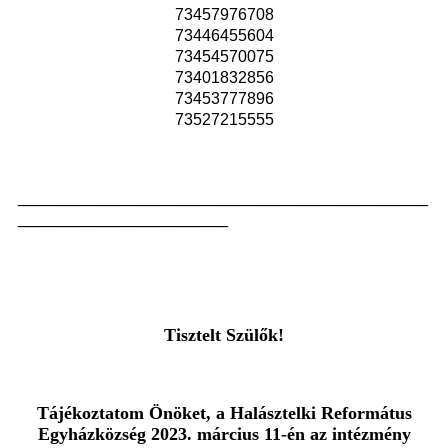
73457976708
73446455604
73454570075
73401832856
73453777896
73527215555
_________________________________________
_____________________
Tisztelt Szülők!
Tájékoztatom Önöket, a Halásztelki Református
Egyházközség 2023. március 11-én az intézmény