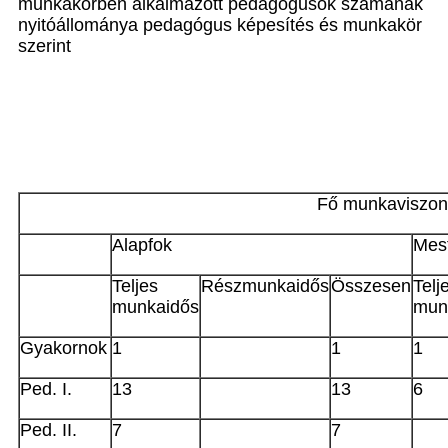
munkakörben alkalmazott pedagógusok számának
nyitóállománya pedagógus képesítés és munkakör
szerint
Fő munkaviszony
Alapfok
Mes
Teljes
Részmunkaidős
Összesen
Telj
munkaidős
mun
Gyakornok
1
1
1
Ped. I.
13
13
6
Ped. II.
7
7