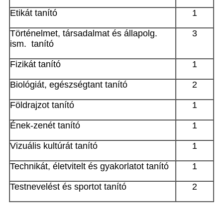
Etikát tanító
1
Történelmet, társadalmat és állapolg.
3
ism. tanító
Fizikát tanító
1
Biológiát, egészségtant tanító
2
Földrajzot tanító
1
Ének-zenét tanító
1
Vizuális kultúrát tanító
1
Technikát, életvitelt és gyakorlatot tanító
1
Testnevelést és sportot tanító
2