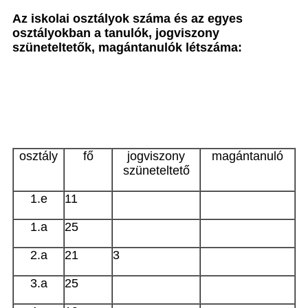
Az iskolai osztályok száma és az egyes
osztályokban a tanulók, jogviszony
szüneteltetők, magántanulók létszáma:
osztály
fő
jogviszony
magántanuló
szüneteltető
1.e
11
1.a
25
2.a
21
3
3.a
25