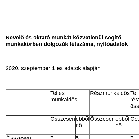
Nevelő és oktató munkát közvetlenül segítő
munkakörben dolgozók létszáma, nyitóadatok
2020. szeptember 1-es adatok alapján
Teljes
Részmunkaidős
Tel
munkaidős
rés
ös
Összesen
ebből
Összesen
ebből
Ös
nő
nő
Összesen
7
5
7