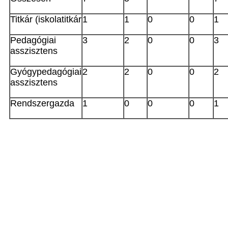
Titkár (iskolatitkár
1
1
0
0
1
Pedagógiai
3
2
0
0
3
asszisztens
Gyógypedagógiai
2
2
0
0
2
asszisztens
Rendszergazda
1
0
0
0
1